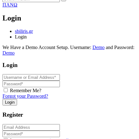
ΠΑΝΩ
Login
sbiliris.gr
Login
We Have a Demo Account Setup.
Username:
Demo
and
Password:
Demo
Login
Remember Me?
Forgot your Password?
Login
Register