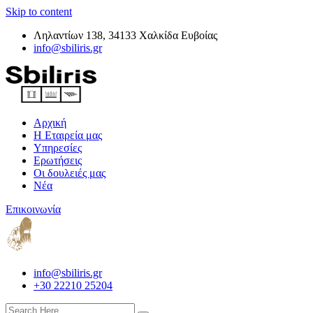
Skip to content
Ληλαντίων 138, 34133 Χαλκίδα Ευβοίας
info@sbiliris.gr
Αρχική
Η Εταιρεία μας
Υπηρεσίες
Ερωτήσεις
Οι δουλειές μας
Νέα
Επικοινωνία
info@sbiliris.gr
+30 22210 25204