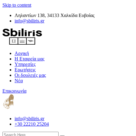
Skip to content
Ληλαντίων 138, 34133 Χαλκίδα Ευβοίας
info@sbiliris.gr
Αρχική
Η Εταιρεία μας
Υπηρεσίες
Ερωτήσεις
Οι δουλειές μας
Νέα
Επικοινωνία
info@sbiliris.gr
+30 22210 25204