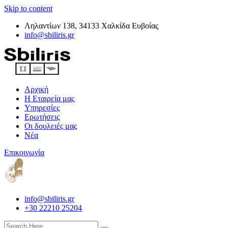
Skip to content
Ληλαντίων 138, 34133 Χαλκίδα Ευβοίας
info@sbiliris.gr
Αρχική
Η Εταιρεία μας
Υπηρεσίες
Ερωτήσεις
Οι δουλειές μας
Νέα
Επικοινωνία
info@sbiliris.gr
+30 22210 25204