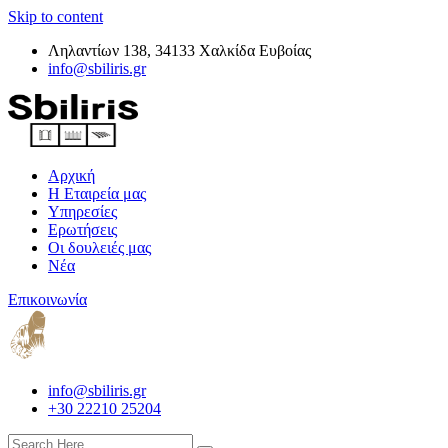
Skip to content
Ληλαντίων 138, 34133 Χαλκίδα Ευβοίας
info@sbiliris.gr
Αρχική
Η Εταιρεία μας
Υπηρεσίες
Ερωτήσεις
Οι δουλειές μας
Νέα
Επικοινωνία
info@sbiliris.gr
+30 22210 25204