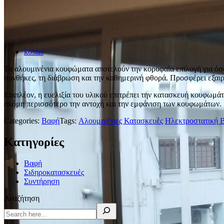
kostas
Τα αλουμινένια κουφώματα αποτελούν την κορυφαία επιλογή για όσου
συνθήκες, τη διάβρωση και την καθημερινή φθορά. Προσφέρει εξαι
Επιπλέον, η ευελιξία του υλικού επιτρέπει την κατασκευή κουφωμά
ακόμη περισσότερο την αντοχή και την εμφάνιση των κουφωμάτων.
Categories:
Βαφή
Tags:
Αλουμινένιες Κατασκευές
Ηλεκτροστατική 
Κατηγορίες
Βαφή
Σιδηροκατασκευές
Συντήρηση
Αναζήτηση