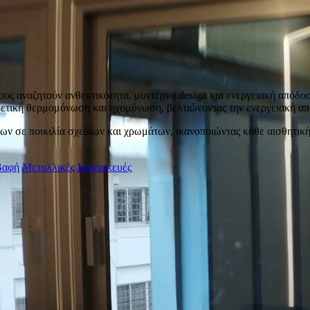
ς αναζητούν ανθεκτικότητα, μοντέρνο design και ενεργειακή απόδοση.
ρετική θερμομόνωση και ηχομόνωση, βελτιώνοντας την ενεργειακή απ
των σε ποικιλία σχεδίων και χρωμάτων, ικανοποιώντας κάθε αισθητικ
Βαφή
Μεταλλικές Κατασκευές