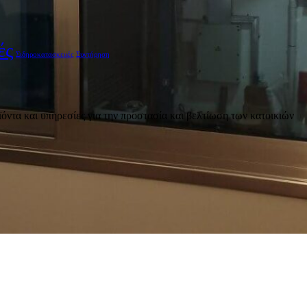
ές
Σιδηροκατασκευές
Συντήρηση
όντα και υπηρεσίες για την προστασία και βελτίωση των κατοικιών