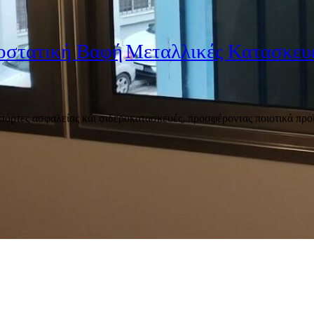
οστατική Βαφή
Μεταλλικές Κατασκευ
 πόρτες ασφαλείας και σιδεροκατασκευές, προσφέροντας ποιοτικά προϊ